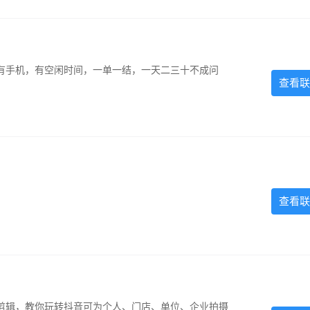
有手机，有空闲时间，一单一结，一天二三十不成问
查看联
查看联
剪辑，教你玩转抖音可为个人、门店、单位、企业拍摄