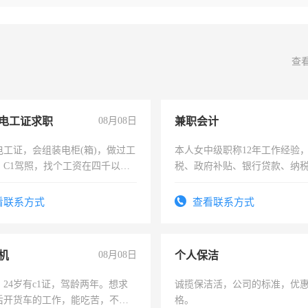
查
电工证求职
08月08日
兼职会计
电工证，会组装电柜(箱)，做过工
本人女中级职称12年工作经验
；C1驾照，找个工资在四千以
税、政府补贴、银行贷款、纳
强县以外需要有住宿，保险勿扰
为各类公司策划，设建新账，
务，财务咨询等业务。欲求兼
看联系方式
查看联系方式
作
机
08月08日
个人保洁
24岁有c1证，驾龄两年。想求
诚揽保洁活，公司的标准，优
后开货车的工作，能吃苦，不怕
格。