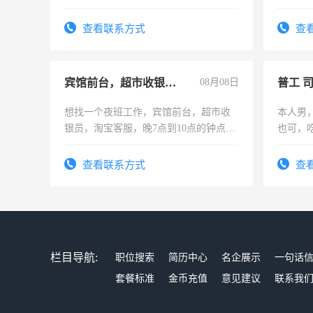
加班。
查看联系方式
查
宾馆前台，超市收银员，淘宝客服
08月08日
普工 
想找一个夜班工作，宾馆前台，超市收
本人男
银员，淘宝客服，晚7点到10点的钟点
也可，
工，麻烦看到的老板加我微信聊，手机
勿扰
号同微信
查看联系方式
查
栏目导航:
职位搜索
简历中心
名企展示
一句话
套餐标准
金币充值
意见建议
联系我