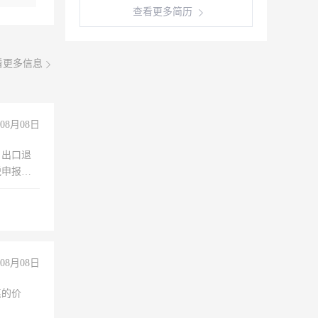
查看更多简历
看更多信息
08月08日
，出口退
税申报、
理乱账业
职会计工
08月08日
惠的价