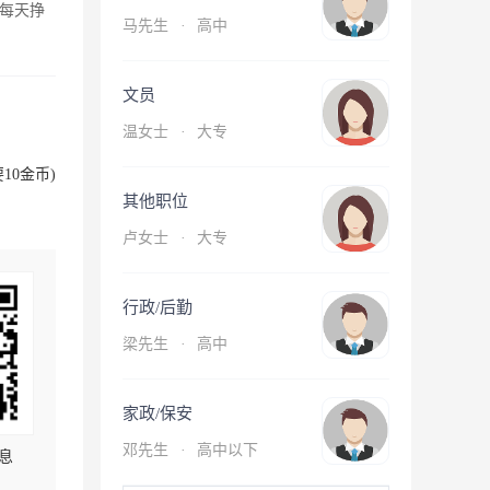
每天挣
马先生
·
高中
文员
温女士
·
大专
10金币)
其他职位
卢女士
·
大专
行政/后勤
梁先生
·
高中
家政/保安
邓先生
·
高中以下
息