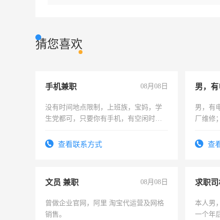
猜您喜欢
手机兼职
08月08日
男，有
没有时间地点限制，上班族，宝妈，学
男，有
生党都可，只要你有手机，有空闲时
厂维修
间，一单一结，一天二三十不成问题，
上，枣
勤快的四五十，每天挣零花钱没问题！
电话
查看联系方式
查
文员 兼职
08月08日
求职司
曾做企业官网，阿里 淘宝代运营及网格
本人男，
销售。
一个年