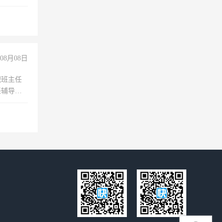
08月08日
职班主任
任辅导教
工作