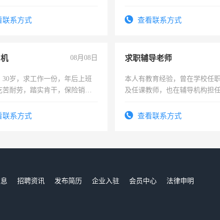
看联系方式
查看联系方式
司机
08月08日
求职辅导老师
，30岁，求工作一份，年后上班
本人有教育经验，曾在学校任
吃苦耐劳，踏实肯干，保险销售
及任课教师，也在辅导机构担
师，求周一至周五辅导老师的
看联系方式
查看联系方式
信息
招聘资讯
发布简历
企业入驻
会员中心
法律申明
们