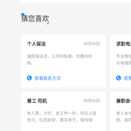
猜您喜欢
个人保洁
08月06日
求职电
诚揽保洁活，公司的标准，优惠的价
专业维
格。
水电维
查看联系方式
查
普工 司机
08月06日
兼职会
本人男，30岁，求工作一份，年后上班
本人女
也可，吃苦耐劳，踏实肯干，保险销售
税、政
勿扰
为各类