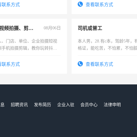
务咨询等业务。欲求兼职会计工
勤快的四五十，每天挣零花钱
看联系方式
查看联系方式
手机短视频拍摄、剪辑、抖音快手
08月06日
司机或普工
人、门店、单位、企业拍摄短视
本人男，28.有c本，驾龄5年，
训手机拍摄剪辑，教你玩转抖音
格证，能吃苦，不怕累，不怕
人、门店、单位、企业拍摄短视
实，需求稳定工作一份，保险
训手机拍摄剪辑，教你玩转抖
看联系方式
查看联系方式
也可以成为拍摄达人！你也可以
摄达人！
信息
招聘资讯
发布简历
企业入驻
会员中心
法律申明
们