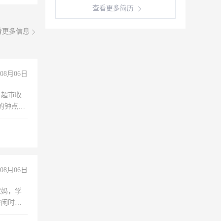
查看更多简历
看更多信息
08月06日
，超市收
的钟点
聊，手机
08月06日
宝妈，学
空闲时
成问题，