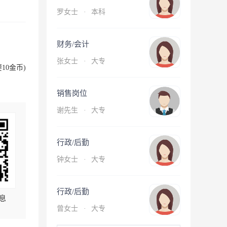
罗女士
·
本科
财务/会计
张女士
·
大专
10金币)
销售岗位
谢先生
·
大专
行政/后勤
钟女士
·
大专
行政/后勤
息
曾女士
·
大专