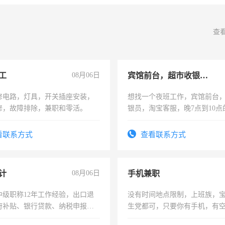
查
工
08月06日
宾馆前台，超市收银员，淘宝客服
修电路，灯具，开关插座安装，
想找一个夜班工作，宾馆前台
修，故障排除，兼职和零活。
银员，淘宝客服，晚7点到10点
工，麻烦看到的老板加我微信
号同微信
看联系方式
查看联系方式
计
08月06日
手机兼职
中级职称12年工作经验，出口退
没有时间地点限制，上班族，
府补贴、银行贷款、纳税申报、
生党都可，只要你有手机，有
公司策划，设建新账，理乱账业
间，一单一结，一天二三十不