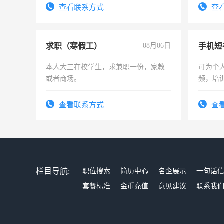
务，财
查看联系方式
查
作
求职（寒假工）
08月06日
本人大三在校学生，求兼职一份，家教
可为个
或者商场。
频，培
可为个
频，培
查看联系方式
查
音！你
成为拍
栏目导航:
职位搜索
简历中心
名企展示
一句话
套餐标准
金币充值
意见建议
联系我