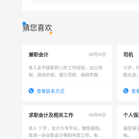
猜您喜欢
兼职会计
08月06日
司机
本人女中级职称12年工作经验，出口退
35岁
税、政府补贴、银行贷款、纳税申报、
跑长途
为各类公司策划，设建新账，理乱账业
六，渣
务，财务咨询等业务。欲求兼职会计工
查看联系方式
查
作
求职会计及相关工作
08月06日
个人保
本人 37岁，会计大专毕业，做账报税。
诚揽保
欲求一份全职会计等财务类工作。有会
格。