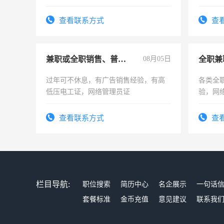
计证
查看联系方式
查
兼职或全职销售、普工、维修
08月05日
全职兼
过年可不休息，有广告销售经验，有高
各类全
低压电工证，网络管理员证
验，网
队长，
有高低
查看联系方式
查
栏目导航:
职位搜索
简历中心
名企展示
一句话
套餐标准
金币充值
意见建议
联系我