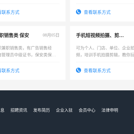
加班。
看联系方式
查看联系方式
职销售类 保安
08月05日
手机短视频拍摄、剪辑、抖音快手
职兼职销售类，有广告销售经
可为个人、门店、单位、企业
络管理员中级证书，保安类保安
频，培训手机拍摄剪辑，教你
形象岗或幼儿园保安，维修水电
可为个人、门店、单位、企业
压电工证和十几年工作经验
频，培训手机拍摄剪辑，教你
看联系方式
查看联系方式
音！你也可以成为拍摄达人！
成为拍摄达人！
信息
招聘资讯
发布简历
企业入驻
会员中心
法律申明
们