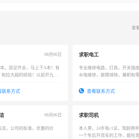
查
08月06日
求职电工
，B本。双证齐全，马上下A本！有
专业维修电路，灯具，开关插
，和拉大超的经验！以前开九米
水电维修，故障排除，兼职和
土车
看联系方式
查看联系方式
洁
08月06日
求职司机
洁活，公司的标准，优惠的价
本人男，24岁有c1证，驾龄两
一个年后开货车的工作，能吃