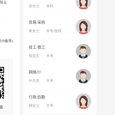
等业
俞女士
·
本科
贸易/采购
朱女士
·
中专/技校
10金币)
技工/普工
张先生
·
大专
网络/IT
叶先生
·
大专
行政/后勤
钟女士
·
大专
息