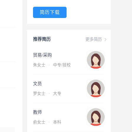
简历下载
推荐简历
更多简历
贸易/采购
朱女士
·
中专/技校
文员
罗女士
·
大专
教师
俞女士
·
本科