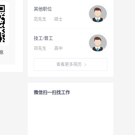
其他职位
范先生
·
硕士
技工/普工
邓先生
·
高中
息
查看更多简历
微信扫一扫找工作