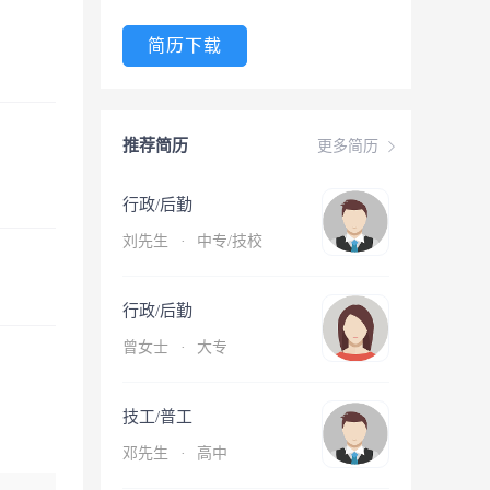
简历下载
推荐简历
更多简历
行政/后勤
刘先生
·
中专/技校
行政/后勤
曾女士
·
大专
技工/普工
邓先生
·
高中