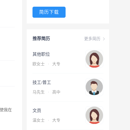
简历下载
推荐简历
更多简历
其他职位
欧女士
·
大专
技工/普工
马先生
·
高中
使我在
文员
温女士
·
大专