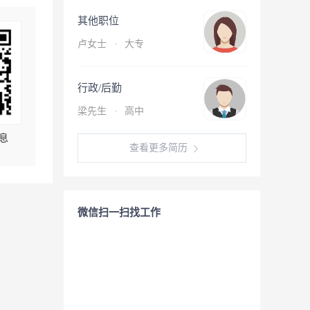
其他职位
卢女士
·
大专
行政/后勤
梁先生
·
高中
息
查看更多简历
微信扫一扫找工作